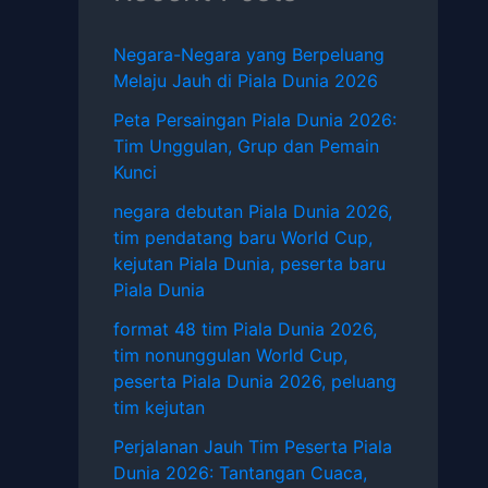
Negara-Negara yang Berpeluang
Melaju Jauh di Piala Dunia 2026
Peta Persaingan Piala Dunia 2026:
Tim Unggulan, Grup dan Pemain
Kunci
negara debutan Piala Dunia 2026,
tim pendatang baru World Cup,
kejutan Piala Dunia, peserta baru
Piala Dunia
format 48 tim Piala Dunia 2026,
tim nonunggulan World Cup,
peserta Piala Dunia 2026, peluang
tim kejutan
Perjalanan Jauh Tim Peserta Piala
Dunia 2026: Tantangan Cuaca,