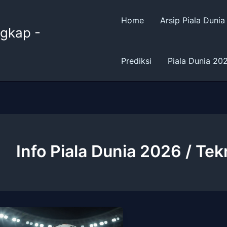
Home
Arsip Piala Dunia
ngkap -
Prediksi
Piala Dunia 20
Info Piala Dunia 2026 / Tek