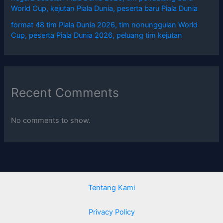
World Cup, kejutan Piala Dunia, peserta baru Piala Dunia
format 48 tim Piala Dunia 2026, tim nonunggulan World
Cup, peserta Piala Dunia 2026, peluang tim kejutan
Recent Comments
No comments to show.
Tentang Kami
Privacy Policy