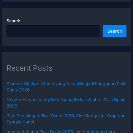
1
Fulham
38
15
7
16
52
1
1
Newcastle United
38
14
7
17
49
2
1
Everton
38
13
10
15
49
Search
3
1
Leeds United
38
11
14
13
47
4
Search
1
Crystal Palace
38
11
12
15
45
5
1
Nottingham Forest
38
11
11
16
44
6
1
Tottenham Hotspur
38
10
11
17
41
7
1
West Ham United
38
10
9
19
39
8
Recent Posts
1
Burnley
38
4
10
24
22
9
2
Wolverhampton Wanderers
38
3
11
24
20
0
Stadion-Stadion Utama yang Akan Menjadi Panggung Piala
Dunia 2026
Negara-Negara yang Berpeluang Melaju Jauh di Piala Dunia
2026
Peta Persaingan Piala Dunia 2026: Tim Unggulan, Grup dan
Pemain Kunci
negara debutan Piala Dunia 2026, tim pendatang baru