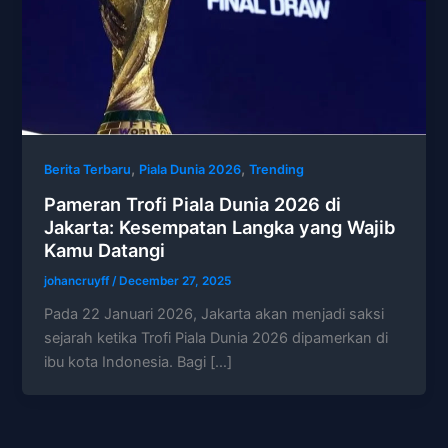
,
,
Berita Terbaru
Piala Dunia 2026
Trending
Pameran Trofi Piala Dunia 2026 di
Jakarta: Kesempatan Langka yang Wajib
Kamu Datangi
johancruyff
/
December 27, 2025
Pada 22 Januari 2026, Jakarta akan menjadi saksi
sejarah ketika Trofi Piala Dunia 2026 dipamerkan di
ibu kota Indonesia. Bagi […]