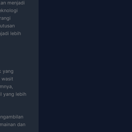
kan menjadi
eknologi
rangi
putusan
adi lebih
k yang
 wasit
umnya,
l yang lebih
engambilan
rmainan dan