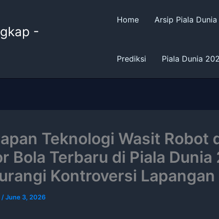
Home
Arsip Piala Dunia
ngkap -
Prediksi
Piala Dunia 20
apan Teknologi Wasit Robot 
r Bola Terbaru di Piala Dunia
rangi Kontroversi Lapangan
f
/
June 3, 2026