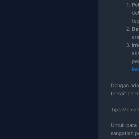
Pe
de
te
Da
ar
In
ak
pe
ino
Dengan adan
terkait perm
Tips Memah
Untuk para 
sangatlah p