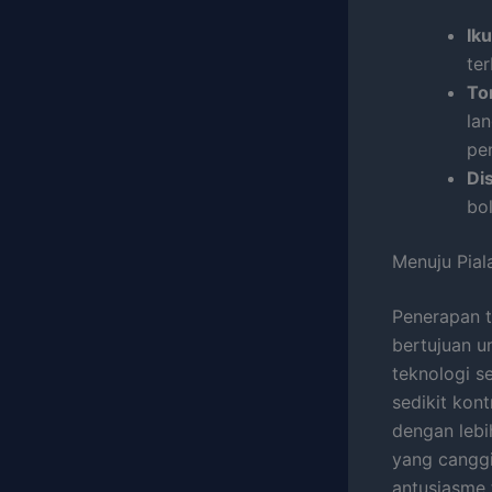
Iku
te
To
la
pe
Di
bo
Menuju Pial
Penerapan t
bertujuan u
teknologi s
sedikit kon
dengan lebi
yang canggi
antusiasme 