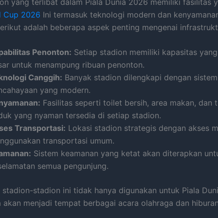
on yang terlibat dalam Piala Dunia 2026 memiliki fasilitas 
d Cup 2026
Ini termasuk teknologi modern dan kenyamana
erikut adalah beberapa aspek penting mengenai infrastrukt
pabilitas Penonton:
Setiap stadion memiliki kapasitas yan
sar untuk menampung ribuan penonton.
knologi Canggih:
Banyak stadion dilengkapi dengan sistem
ncahayaan yang modern.
nyamanan:
Fasilitas seperti toilet bersih, area makan, dan
duk yang nyaman tersedia di setiap stadion.
ses Transportasi:
Lokasi stadion strategis dengan akses 
nggunakan transportasi umum.
amanan:
Sistem keamanan yang ketat akan diterapkan unt
selamatan semua pengunjung.
 stadion-stadion ini tidak hanya digunakan untuk Piala Dun
 akan menjadi tempat berbagai acara olahraga dan hibura