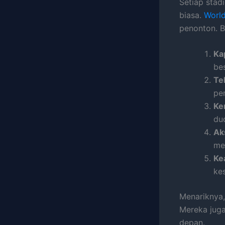
Setiap stadi
biasa.
Worl
penonton. B
Ka
be
Te
pe
Ke
du
Ak
me
Ke
ke
Menariknya,
Mereka juga
depan.