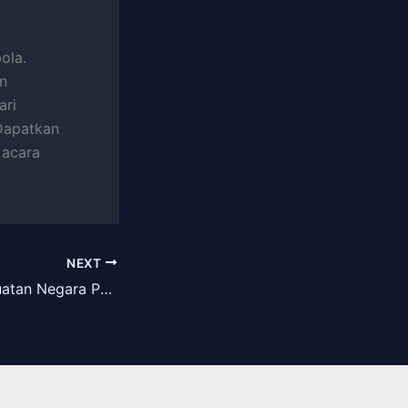
ola.
an
ari
Dapatkan
 acara
NEXT
Analisis Peta Kekuatan Negara Peserta Piala Dunia 2026