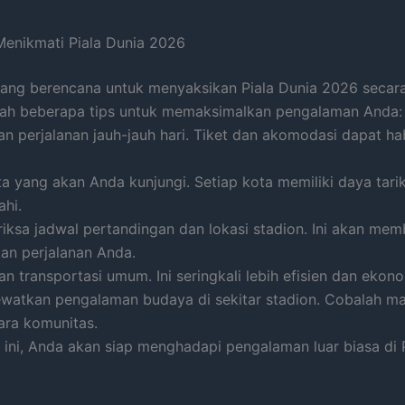
Menikmati Piala Dunia 2026
ang berencana untuk menyaksikan Piala Dunia 2026 secara
lah beberapa tips untuk memaksimalkan pengalaman Anda:
an perjalanan jauh-jauh hari. Tiket dan akomodasi dapat h
ota yang akan Anda kunjungi. Setiap kota memiliki daya tari
ahi.
eriksa jadwal pertandingan dan lokasi stadion. Ini akan me
an perjalanan Anda.
n transportasi umum. Ini seringkali lebih efisien dan ekono
ewatkan pengalaman budaya di sekitar stadion. Cobalah ma
cara komunitas.
 ini, Anda akan siap menghadapi pengalaman luar biasa di 