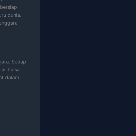
 bersiap
ru dunia.
lenggara
gara. Setiap
uar biasa
bat dalam