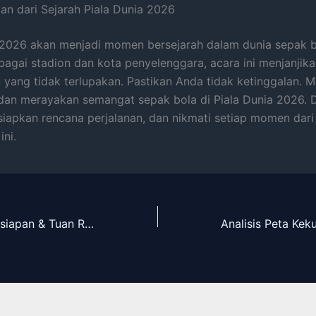
ian dari Sejarah Piala Dunia 2026
 2026 akan menjadi momen bersejarah dalam dunia sepak b
agai stadion dan kota penyelenggara, acara ini menjanjik
yang tidak terlupakan. Pastikan Anda tidak ketinggalan. M
dan merayakan semangat sepak bola di Piala Dunia 2026. 
 siapkan rencana perjalanan, dan nikmati setiap momen dari
ini.
Berita Terkini Persiapan & Tuan Rumah Piala Dunia 2026