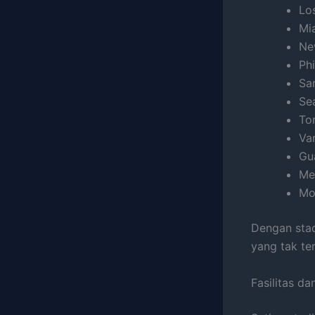
Lo
Mi
Ne
Phi
San
Se
To
Va
Gu
Me
Mo
Dengan stad
yang tak te
Fasilitas da