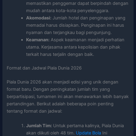
memastikan penggemar dapat berpindah dengan
mudah antara kota-kota penyelenggara.
Akomodasi:
Jumlah hotel dan penginapan yang
memadai harus disiapkan. Penginapan ini harus
nyaman dan terjangkau bagi pengunjung.
Keamanan:
Aspek keamanan menjadi perhatian
utama. Kerjasama antara kepolisian dan pihak
terkait harus terjalin dengan baik.
Format dan Jadwal Piala Dunia 2026
Piala Dunia 2026 akan menjadi edisi yang unik dengan
format baru. Dengan peningkatan jumlah tim yang
berpartisipasi, turnamen ini akan menawarkan lebih banyak
pertandingan. Berikut adalah beberapa poin penting
tentang format dan jadwal:
Jumlah Tim:
Untuk pertama kalinya, Piala Dunia
akan diikuti oleh 48 tim.
Update Bola
Ini