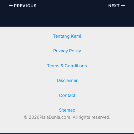
PREVIOUS
NEXT
Tentang Kami
Privacy Policy
Terms & Conditions
Disclaimer
Contact
Sitemap
© 2026PialaDunia.com. All rights reserved.