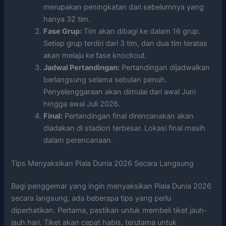
merupakan peningkatan dari sebelumnya yang
hanya 32 tim.
Fase Grup:
Tim akan dibagi ke dalam 16 grup.
Setiap grup terdiri dari 3 tim, dan dua tim teratas
akan melaju ke fase knockout.
Jadwal Pertandingan:
Pertandingan dijadwalkan
berlangsung selama sebulan penuh.
Penyelenggaraan akan dimulai dari awal Juni
hingga awal Juli 2026.
Final:
Pertandingan final direncanakan akan
diadakan di stadion terbesar. Lokasi final masih
dalam perencanaan.
Tips Menyaksikan Piala Dunia 2026 Secara Langsung
Bagi penggemar yang ingin menyaksikan Piala Dunia 2026
secara langsung, ada beberapa tips yang perlu
diperhatikan. Pertama, pastikan untuk membeli tiket jauh-
jauh hari. Tiket akan cepat habis, terutama untuk