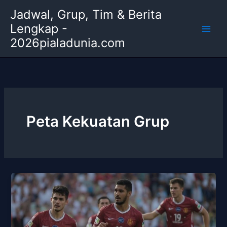
Skip
Jadwal, Grup, Tim & Berita
to
Lengkap -
content
2026pialadunia.com
Peta Kekuatan Grup