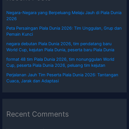
9
2
Wolverhampton Wanderers
38
3
11
24
20
0
Negara-Negara yang Berpeluang Melaju Jauh di Piala Dunia
2026
Peta Persaingan Piala Dunia 2026: Tim Unggulan, Grup dan
Pemain Kunci
negara debutan Piala Dunia 2026, tim pendatang baru
World Cup, kejutan Piala Dunia, peserta baru Piala Dunia
format 48 tim Piala Dunia 2026, tim nonunggulan World
Cup, peserta Piala Dunia 2026, peluang tim kejutan
Perjalanan Jauh Tim Peserta Piala Dunia 2026: Tantangan
Cuaca, Jarak dan Adaptasi
Recent Comments