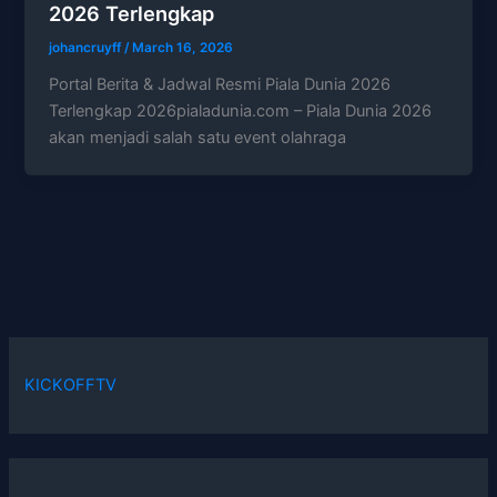
2026 Terlengkap
johancruyff
/
March 16, 2026
Portal Berita & Jadwal Resmi Piala Dunia 2026
Terlengkap 2026pialadunia.com – Piala Dunia 2026
akan menjadi salah satu event olahraga
KICKOFFTV