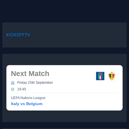
KICKOFFTV
Next Match
Friday 25th September
19:45
UEFA Nations League
Italy vs Belgium