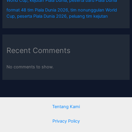
World Cup, kejutan Piala Dunia, peserta baru Piala Dunia
format 48 tim Piala Dunia 2026, tim nonunggulan World
Cup, peserta Piala Dunia 2026, peluang tim kejutan
Recent Comments
No comments to show.
Tentang Kami
Privacy Policy