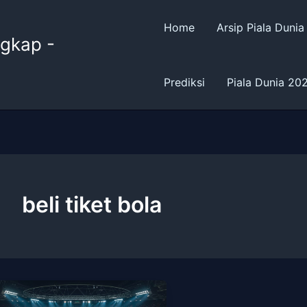
Home
Arsip Piala Dunia
ngkap -
Prediksi
Piala Dunia 20
beli tiket bola