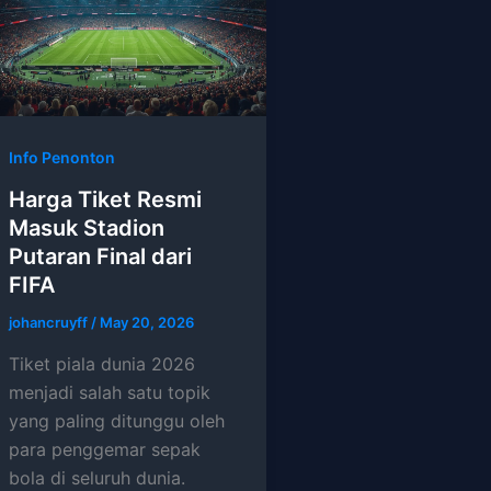
Info Penonton
Harga Tiket Resmi
Masuk Stadion
Putaran Final dari
FIFA
johancruyff
/
May 20, 2026
Tiket piala dunia 2026
menjadi salah satu topik
yang paling ditunggu oleh
para penggemar sepak
bola di seluruh dunia.