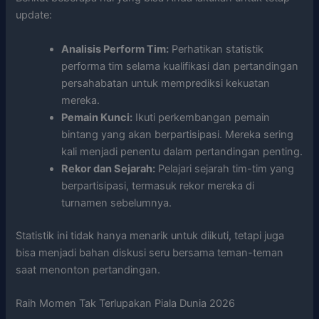
update:
Analisis Perform Tim:
Perhatikan statistik
performa tim selama kualifikasi dan pertandingan
persahabatan untuk memprediksi kekuatan
mereka.
Pemain Kunci:
Ikuti perkembangan pemain
bintang yang akan berpartisipasi. Mereka sering
kali menjadi penentu dalam pertandingan penting.
Rekor dan Sejarah:
Pelajari sejarah tim-tim yang
berpartisipasi, termasuk rekor mereka di
turnamen sebelumnya.
Statistik ini tidak hanya menarik untuk diikuti, tetapi juga
bisa menjadi bahan diskusi seru bersama teman-teman
saat menonton pertandingan.
Raih Momen Tak Terlupakan Piala Dunia 2026