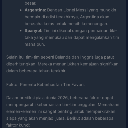
besar.
Argentina:
Dengan Lionel Messi yang mungkin
bermain di edisi terakhirnya, Argentina akan
berusaha keras untuk meraih kemenangan.
Spanyol:
Tim ini dikenal dengan permainan tiki-
taka yang memukau dan dapat mengalahkan tim
mana pun.
Selain itu, tim-tim seperti Belanda dan Inggris juga patut
diperhitungkan. Mereka menunjukkan kemajuan signifikan
dalam beberapa tahun terakhir.
Faktor Penentu Keberhasilan Tim Favorit
Dalam prediksi piala dunia 2026, beberapa faktor dapat
mempengaruhi keberhasilan tim-tim unggulan. Memahami
elemen-elemen ini sangat penting untuk memperkirakan
siapa yang akan menjadi juara. Berikut adalah beberapa
faktor kunci: